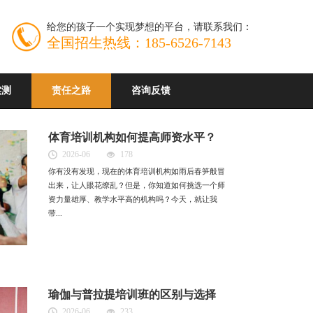
给您的孩子一个实现梦想的平台，请联系我们：
全国招生热线：185-6526-7143
实测
责任之路
咨询反馈
体育培训机构如何提高师资水平？
2026-06
178
你有没有发现，现在的体育培训机构如雨后春笋般冒
出来，让人眼花缭乱？但是，你知道如何挑选一个师
资力量雄厚、教学水平高的机构吗？今天，就让我
带...
瑜伽与普拉提培训班的区别与选择
2026-06
233