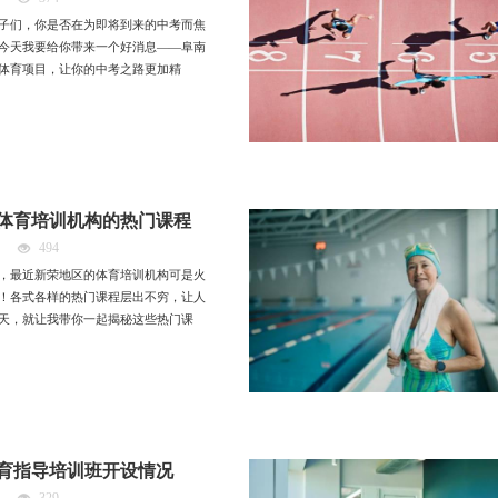
子们，你是否在为即将到来的中考而焦
今天我要给你带来一个好消息——阜南
体育项目，让你的中考之路更加精
体育培训机构的热门课程
494
，最近新荣地区的体育培训机构可是火
！各式各样的热门课程层出不穷，让人
天，就让我带你一起揭秘这些热门课
育指导培训班开设情况