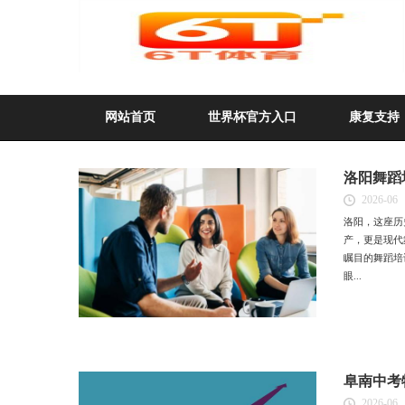
网站首页
世界杯官方入口
康复支持
洛阳舞蹈
2026-06
洛阳，这座历
产，更是现代
瞩目的舞蹈培
眼...
2026-06