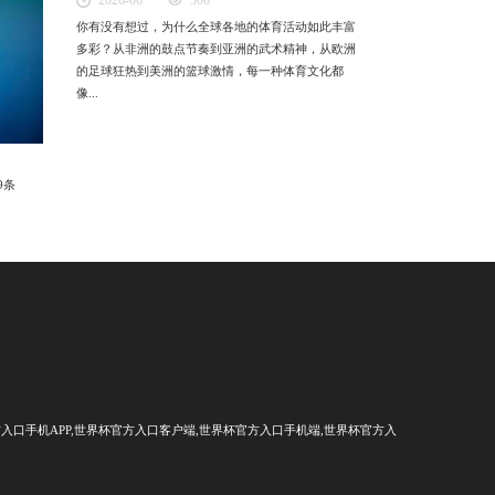
2026-06
300
你有没有想过，为什么全球各地的体育活动如此丰富
多彩？从非洲的鼓点节奏到亚洲的武术精神，从欧洲
的足球狂热到美洲的篮球激情，每一种体育文化都
像...
9
条
官方入口手机APP,世界杯官方入口客户端,世界杯官方入口手机端,世界杯官方入