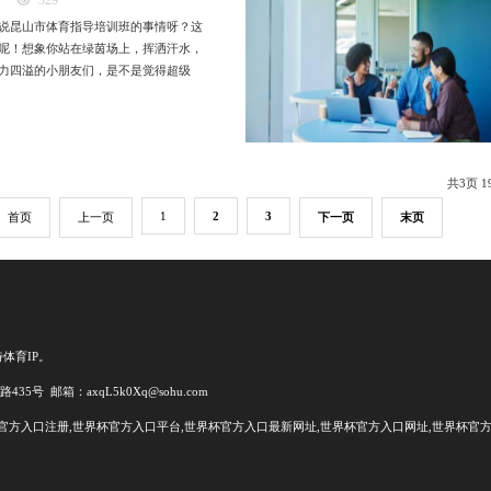
329
说昆山市体育指导培训班的事情呀？这
呢！想象你站在绿茵场上，挥洒汗水，
力四溢的小朋友们，是不是觉得超级
共
3
页
1
1
2
3
首页
上一页
下一页
末页
体育IP。
35号 邮箱：axqL5k0Xq@sohu.com
,世界杯官方入口注册,世界杯官方入口平台,世界杯官方入口最新网址,世界杯官方入口网址,世界杯