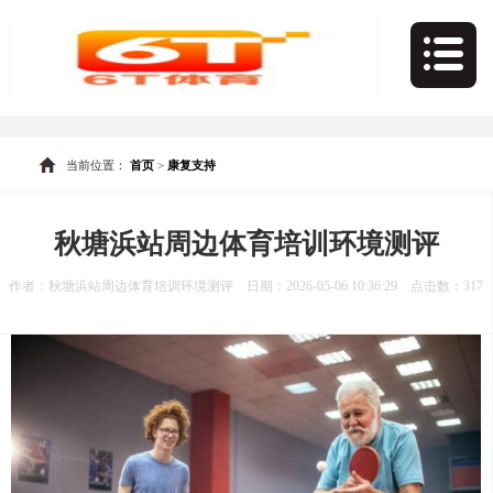
当前位置：
首页
>
康复支持
秋塘浜站周边体育培训环境测评
作者：秋塘浜站周边体育培训环境测评 日期：2026-05-06 10:36:29 点击数：
317