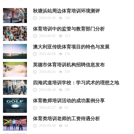
秋塘浜站周边体育培训环境测评
2026-05-06
316
体育培训中的监管与教育部门分析
2026-06-05
313
澳大利亚传统体育项目的特色与发展
2026-06-06
156
英德市体育培训机构招聘信息发布
2026-06-01
359
四海武道培训学校：学习武术的理想之地
2026-06-24
299
体育教师培训活动的成功案例分享
2026-05-27
85
体育类培训老师的工资待遇分析
2026-06-04
66