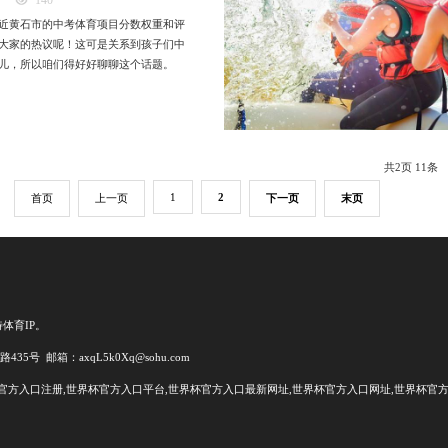
140
近黄石市的中考体育项目分数权重和评
大家的热议呢！这可是关系到孩子们中
儿，所以咱们得好好聊聊这个话题。
共
2
页
11
条
1
2
首页
上一页
下一页
末页
体育IP。
35号 邮箱：axqL5k0Xq@sohu.com
,世界杯官方入口注册,世界杯官方入口平台,世界杯官方入口最新网址,世界杯官方入口网址,世界杯