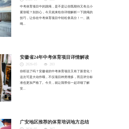
中考体育项目中的跳绳，是不是让你既期待又有点小
紧张呢？别担心，今天就来给你详细解析一下跳绳的
技巧，让你在中考体育项目中轻松拿高分！一、跳
绳...
安徽省24年中考体育项目详情解读
2026-05
203
你听说了吗？安徽省的中考体育项目又有了新变化！
这次可是大动作哦，不仅项目种类增多，而且评分标
准也更加严格了。今天，就让我带你一起详细了解
安...
广安地区推荐的体育培训地方总结