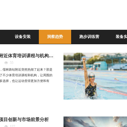
设备安装
洞察趋势
跑步训练营
装备
儒林路站附近体育培训课程与机构介绍
55
，儒林路站附近突然热闹了起来？那是
了不少体育培训课程和机构，让周围的
多选择，也让运动变得更加方便和有
项目创新与市场前景分析
127