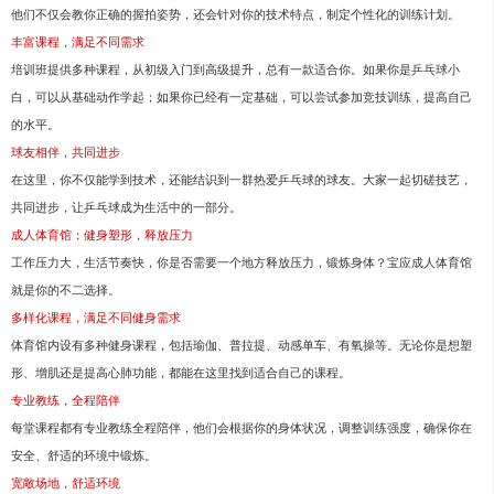
他们不仅会教你正确的握拍姿势，还会针对你的技术特点，制定个性化的训练计划。
丰富课程，满足不同需求
培训班提供多种课程，从初级入门到高级提升，总有一款适合你。如果你是乒乓球小
白，可以从基础动作学起；如果你已经有一定基础，可以尝试参加竞技训练，提高自己
的水平。
球友相伴，共同进步
在这里，你不仅能学到技术，还能结识到一群热爱乒乓球的球友。大家一起切磋技艺，
共同进步，让乒乓球成为生活中的一部分。
成人体育馆：健身塑形，释放压力
工作压力大，生活节奏快，你是否需要一个地方释放压力，锻炼身体？宝应成人体育馆
就是你的不二选择。
多样化课程，满足不同健身需求
体育馆内设有多种健身课程，包括瑜伽、普拉提、动感单车、有氧操等。无论你是想塑
形、增肌还是提高心肺功能，都能在这里找到适合自己的课程。
专业教练，全程陪伴
每堂课程都有专业教练全程陪伴，他们会根据你的身体状况，调整训练强度，确保你在
安全、舒适的环境中锻炼。
宽敞场地，舒适环境