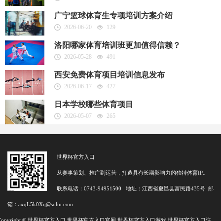
广宁篮球体育生专项培训方案介绍
2026-06-20
129
洛阳哪家体育培训班更加值得信赖？
2026-05-28
491
西安免费体育项目培训信息发布
2026-06-17
427
日本学校哪些体育项目
2026-05-07
265
世界杯官方入口
从赛事策划、推广到运营，打造具有长期影响力的独特体育IP。
联系电话：0743-94951500 地址：江西省夏邑县富民路435号 邮
箱：axqL5k0Xq@sohu.com
Copyright © 世界杯官方入口,世界杯官方入口官网,世界杯官方入口游戏,世界杯官方入口注