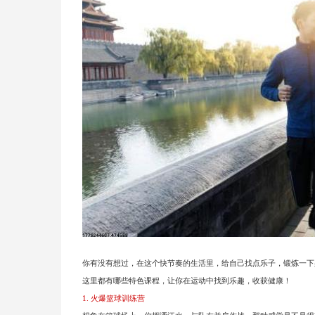
你有没有想过，在这个快节奏的生活里，给自己找点乐子，锻炼一下
这里都有哪些特色课程，让你在运动中找到乐趣，收获健康！
1. 火爆篮球训练营