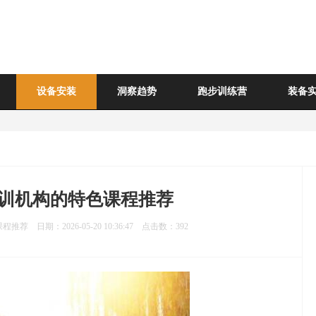
设备安装
洞察趋势
跑步训练营
装备
训机构的特色课程推荐
日期：2026-05-20 10:36:47 点击数：
392