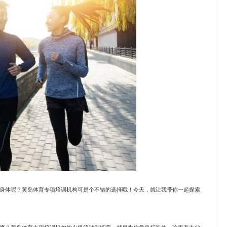
身体呢？黄岛体育专项培训机构可是个不错的选择哦！今天，就让我带你一起探索