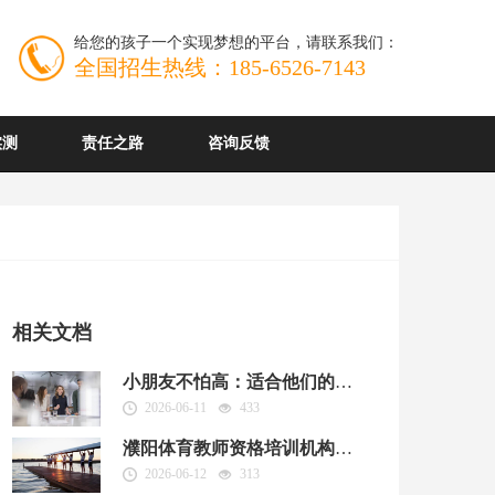
给您的孩子一个实现梦想的平台，请联系我们：
全国招生热线：185-6526-7143
实测
责任之路
咨询反馈
相关文档
小朋友不怕高：适合他们的体育项目推荐
2026-06-11
433
濮阳体育教师资格培训机构详细介绍
2026-06-12
313