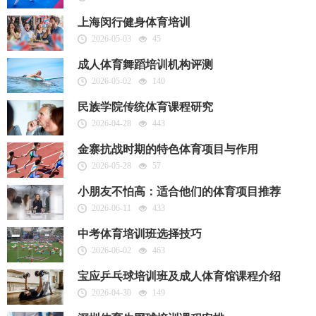
上海闵行健身体育培训
2026-05-03
45
成人体育舞蹈培训机构评测
2026-05-02
140
民族学院传统体育课程研究
2026-04-28
443
金寨抗战时期的特色体育项目与作用
2026-05-28
57
小朋友不怕高：适合他们的体育项目推荐
2026-06-11
433
中考体育培训班选择技巧
2026-06-02
463
宝应乒乓球培训班及成人体育馆课程介绍
2026-04-30
149