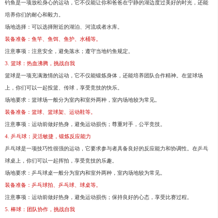
钓鱼是一项放松身心的运动，它不仅能让你和爸爸在宁静的湖边度过美好的时光，还能
培养你们的耐心和毅力。
场地选择：可以选择附近的湖泊、河流或者水库。
装备准备：鱼竿、鱼饵、鱼护、水桶等。
注意事项：注意安全，避免落水；遵守当地钓鱼规定。
3. 篮球：热血沸腾，挑战自我
篮球是一项充满激情的运动，它不仅能锻炼身体，还能培养团队合作精神。在篮球场
上，你们可以一起投篮、传球，享受竞技的快乐。
场地要求：篮球场一般分为室内和室外两种，室内场地较为常见。
装备准备：篮球、篮球架、运动鞋等。
注意事项：运动前做好热身，避免运动损伤；尊重对手，公平竞技。
4. 乒乓球：灵活敏捷，锻炼反应能力
乒乓球是一项技巧性很强的运动，它要求参与者具备良好的反应能力和协调性。在乒乓
球桌上，你们可以一起挥拍，享受竞技的乐趣。
场地要求：乒乓球桌一般分为室内和室外两种，室内场地较为常见。
装备准备：乒乓球拍、乒乓球、球桌等。
注意事项：运动前做好热身，避免运动损伤；保持良好的心态，享受比赛过程。
5. 棒球：团队协作，挑战自我