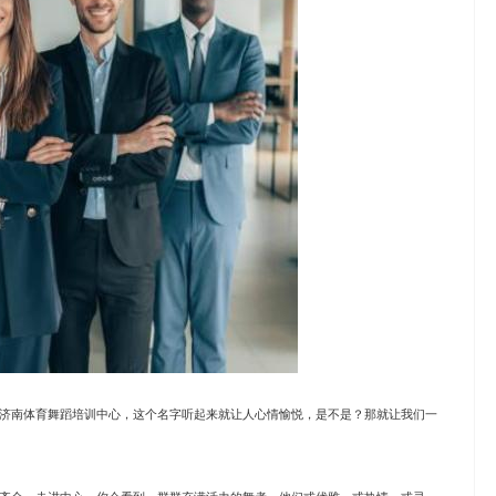
济南体育舞蹈培训中心，这个名字听起来就让人心情愉悦，是不是？那就让我们一