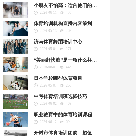
小朋友不怕高：适合他们的体育项目推荐
2026-06-11
433
体育培训机构直播内容策划方法
2026-05-13
263
济南体育舞蹈培训中心
2026-05-04
271
“美丽赶快溜”是一项什么样的运动？
2026-06-07
445
日本学校哪些体育项目
2026-05-07
265
中考体育培训班选择技巧
2026-06-02
463
职业教育中的体育培训课程分析
2026-06-12
69
开封市体育培训团购：超值折扣，轻松提升体育水平