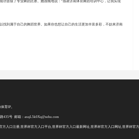
成功晋级了专业舞蹈比赛。她感慨地说：“感谢济南体育舞蹈培训中心，让我实现
以找到属于自己的舞蹈世界。如果你也想让自己的生活更加丰富多彩，不妨来济南
体育IP。
35号 邮箱：axqL5k0Xq@sohu.com
,世界杯官方入口注册,世界杯官方入口平台,世界杯官方入口最新网址,世界杯官方入口网址,世界杯