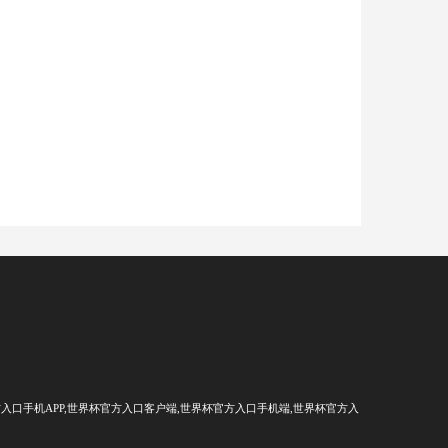
官方入口手机APP,世界杯官方入口客户端,世界杯官方入口手机端,世界杯官方入