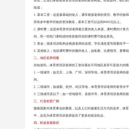
首先，让我们来看看体育类培训老师的薪资构成。你知道吗，他们的
组成：
1. 基本工资：这是最基础的收入，通常根据老师的资历、教学经验和
而有多年教学经验的资深教练，基本工资可以达到8000元以上。
2. 课时费：这是体育类培训老师最主要的收入来源。课时费的计算方
间，而一些热门课程或特殊技能培训的课时费可能会更高。
3. 奖金：很多培训机构会根据老师的业绩、学生满意度等因素给予一
4. 其他收入：包括课时费外的额外收入，如私教、比赛指导、赛事
二、地区差异明显
你知道吗，体育类培训老师的工资待遇在不同地区差异可是很大的哦
1. 一线城市：如北京、上海、广州、深圳等地，体育类培训老师的薪资水
间。
2. 二线城市：如成都、杭州、武汉等地，体育类培训老师的薪资水平相对
3. 三线城市及以下：如一些地级市、县级市等，体育类培训老师的薪资水
三、行业前景广阔
随着国家对体育事业的重视，以及人们对健康生活方式的追求，体育
中，这也为体育类培训老师提供了更多的就业机会。
四、职业发展路径