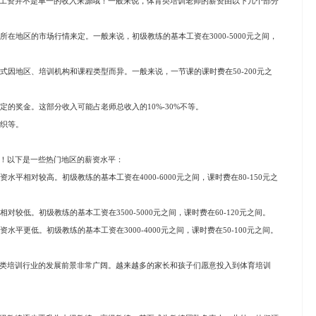
工资并不是单一的收入来源哦！一般来说，体育类培训老师的薪资由以下几个部分
所在地区的市场行情来定。一般来说，初级教练的基本工资在3000-5000元之间，
式因地区、培训机构和课程类型而异。一般来说，一节课的课时费在50-200元之
定的奖金。这部分收入可能占老师总收入的10%-30%不等。
组织等。
！以下是一些热门地区的薪资水平：
平相对较高。初级教练的基本工资在4000-6000元之间，课时费在80-150元之
较低。初级教练的基本工资在3500-5000元之间，课时费在60-120元之间。
平更低。初级教练的基本工资在3000-4000元之间，课时费在50-100元之间。
类培训行业的发展前景非常广阔。越来越多的家长和孩子们愿意投入到体育培训