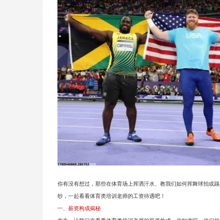
你有没有想过，那些在体育场上挥洒汗水、教我们如何挥舞球拍或踢
纱，一起看看体育类培训老师的工资待遇吧！
一、薪资构成揭秘