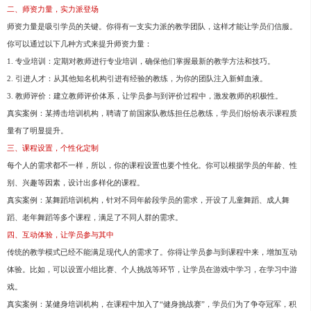
二、师资力量，实力派登场
师资力量是吸引学员的关键。你得有一支实力派的教学团队，这样才能让学员们信服。
你可以通过以下几种方式来提升师资力量：
1. 专业培训：定期对教师进行专业培训，确保他们掌握最新的教学方法和技巧。
2. 引进人才：从其他知名机构引进有经验的教练，为你的团队注入新鲜血液。
3. 教师评价：建立教师评价体系，让学员参与到评价过程中，激发教师的积极性。
真实案例：某搏击培训机构，聘请了前国家队教练担任总教练，学员们纷纷表示课程质
量有了明显提升。
三、课程设置，个性化定制
每个人的需求都不一样，所以，你的课程设置也要个性化。你可以根据学员的年龄、性
别、兴趣等因素，设计出多样化的课程。
真实案例：某舞蹈培训机构，针对不同年龄段学员的需求，开设了儿童舞蹈、成人舞
蹈、老年舞蹈等多个课程，满足了不同人群的需求。
四、互动体验，让学员参与其中
传统的教学模式已经不能满足现代人的需求了。你得让学员参与到课程中来，增加互动
体验。比如，可以设置小组比赛、个人挑战等环节，让学员在游戏中学习，在学习中游
戏。
真实案例：某健身培训机构，在课程中加入了“健身挑战赛”，学员们为了争夺冠军，积