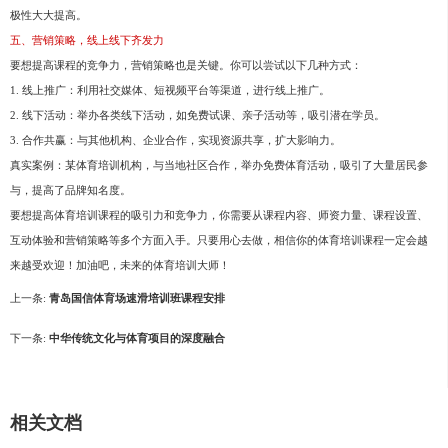
极性大大提高。
五、营销策略，线上线下齐发力
要想提高课程的竞争力，营销策略也是关键。你可以尝试以下几种方式：
1. 线上推广：利用社交媒体、短视频平台等渠道，进行线上推广。
2. 线下活动：举办各类线下活动，如免费试课、亲子活动等，吸引潜在学员。
3. 合作共赢：与其他机构、企业合作，实现资源共享，扩大影响力。
真实案例：某体育培训机构，与当地社区合作，举办免费体育活动，吸引了大量居民参
与，提高了品牌知名度。
要想提高体育培训课程的吸引力和竞争力，你需要从课程内容、师资力量、课程设置、
互动体验和营销策略等多个方面入手。只要用心去做，相信你的体育培训课程一定会越
来越受欢迎！加油吧，未来的体育培训大师！
上一条:
青岛国信体育场速滑培训班课程安排
下一条:
中华传统文化与体育项目的深度融合
相关文档