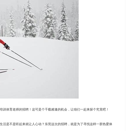
培训体育老师的招聘！这可是个千载难逢的机会，让咱们一起来探个究竟吧！
生活是不是听起来就让人心动？东莞这次的招聘，就是为了寻找这样一群热爱体