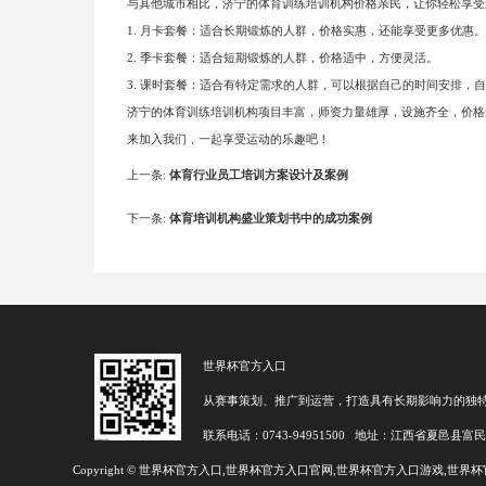
与其他城市相比，济宁的体育训练培训机构价格亲民，让你轻松享受
1. 月卡套餐：适合长期锻炼的人群，价格实惠，还能享受更多优惠。
2. 季卡套餐：适合短期锻炼的人群，价格适中，方便灵活。
3. 课时套餐：适合有特定需求的人群，可以根据自己的时间安排，
济宁的体育训练培训机构项目丰富，师资力量雄厚，设施齐全，价格
来加入我们，一起享受运动的乐趣吧！
上一条:
体育行业员工培训方案设计及案例
下一条:
体育培训机构盛业策划书中的成功案例
世界杯官方入口
从赛事策划、推广到运营，打造具有长期影响力的独特
联系电话：0743-94951500 地址：江西省夏邑县富民路4
Copyright © 世界杯官方入口,世界杯官方入口官网,世界杯官方入口游戏