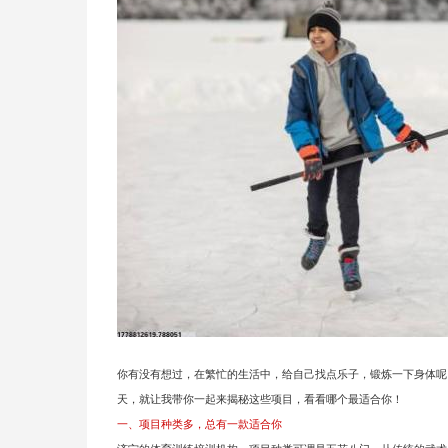
你有没有想过，在繁忙的生活中，给自己找点乐子，锻炼一下身体呢
天，就让我带你一起来揭秘这些项目，看看哪个最适合你！
一、项目种类多，总有一款适合你