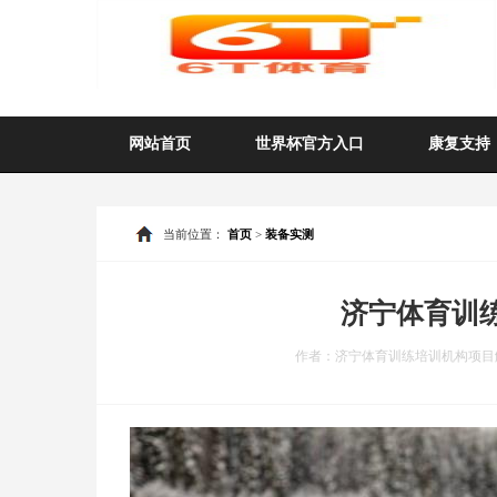
网站首页
世界杯官方入口
康复支持
当前位置：
首页
>
装备实测
济宁体育训
作者：济宁体育训练培训机构项目解析 日