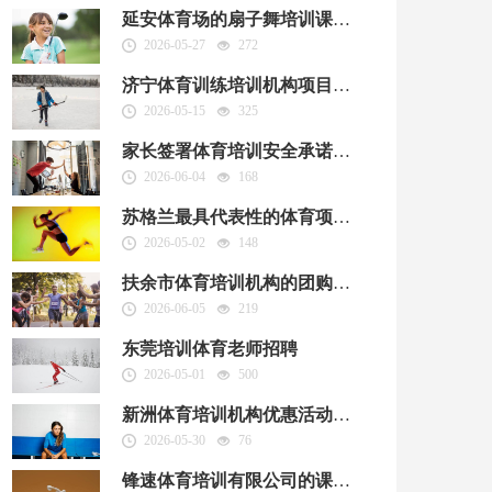
延安体育场的扇子舞培训课程探究
2026-05-27
272
济宁体育训练培训机构项目解析
2026-05-15
325
家长签署体育培训安全承诺书时需注意什么？
2026-06-04
168
苏格兰最具代表性的体育项目盘点
2026-05-02
148
扶余市体育培训机构的团购优惠与课程推荐
2026-06-05
219
东莞培训体育老师招聘
2026-05-01
500
新洲体育培训机构优惠活动与福利分析
2026-05-30
76
锋速体育培训有限公司的课程安排与特色