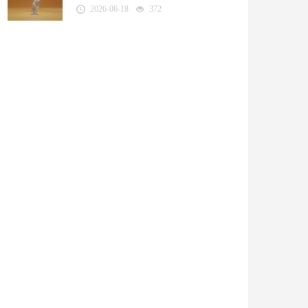
2026-06-18
372