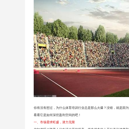
你有没有想过，为什么体育培训行业总是那么火爆？没错，就是因为
看看它是如何深挖盈利空间的吧！
一、市场需求旺盛，潜力无限