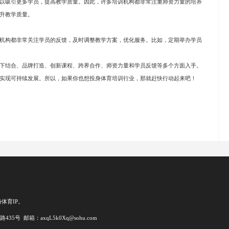
以吸引更多学员，提高教学质量。因此，许多培训机构都非常注重师资力量的培养
升教学质量。
机构都非常关注学员的反馈，及时调整教学方案，优化服务。比如，定期举办学员
下结合、品牌打造、创新课程、跨界合作、师资力量和学员反馈等多个方面入手。
实现可持续发展。所以，如果你也想投身体育培训行业，那就赶快行动起来吧！
体育IP。
35号 邮箱：axqL5k0Xq@sohu.com