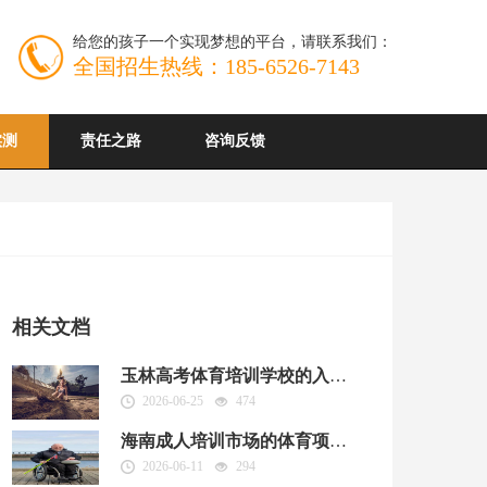
给您的孩子一个实现梦想的平台，请联系我们：
全国招生热线：185-6526-7143
实测
责任之路
咨询反馈
相关文档
玉林高考体育培训学校的入学要求与成功案例
2026-06-25
474
海南成人培训市场的体育项目分析
2026-06-11
294