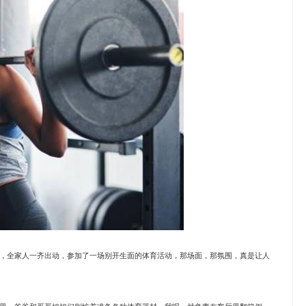
，全家人一齐出动，参加了一场别开生面的体育活动，那场面，那氛围，真是让人