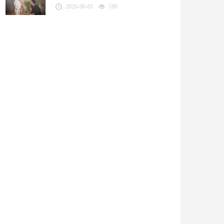
2026-06-01
180