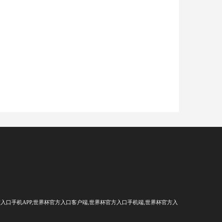
官方入口手机APP,世界杯官方入口客户端,世界杯官方入口手机端,世界杯官方入