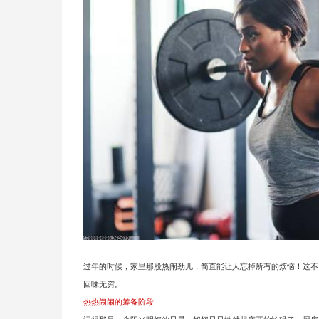
过年的时候，家里那股热闹劲儿，简直能让人忘掉所有的烦恼！这不
回味无穷。
热热闹闹的筹备阶段