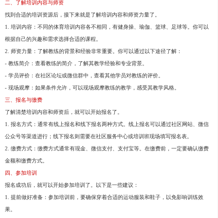
二、了解培训内容与师资
找到合适的培训资源后，接下来就是了解培训内容和师资力量了。
1. 培训内容：不同的体育培训内容各不相同，有健身操、瑜伽、篮球、足球等。你可以
根据自己的兴趣和需求选择合适的课程。
2. 师资力量：了解教练的背景和经验非常重要。你可以通过以下途径了解：
- 教练简介：查看教练的简介，了解其教学经验和专业背景。
- 学员评价：在社区论坛或微信群中，查看其他学员对教练的评价。
- 现场观摩：如果条件允许，可以现场观摩教练的教学，感受其教学风格。
三、报名与缴费
了解清楚培训内容和师资后，就可以开始报名了。
1. 报名方式：通常有线上报名和线下报名两种方式。线上报名可以通过社区网站、微信
公众号等渠道进行；线下报名则需要在社区服务中心或培训班现场填写报名表。
2. 缴费方式：缴费方式通常有现金、微信支付、支付宝等。在缴费前，一定要确认缴费
金额和缴费方式。
四、参加培训
报名成功后，就可以开始参加培训了。以下是一些建议：
1. 提前做好准备：参加培训前，要确保穿着合适的运动服装和鞋子，以免影响训练效
果。