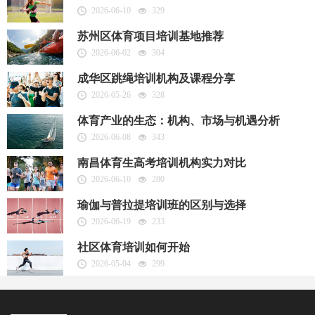
2026-06-10
329
苏州区体育项目培训基地推荐
2026-06-02
304
成华区跳绳培训机构及课程分享
2026-05-26
328
体育产业的生态：机构、市场与机遇分析
2026-06-08
343
南昌体育生高考培训机构实力对比
2026-06-10
280
瑜伽与普拉提培训班的区别与选择
2026-06-19
233
社区体育培训如何开始
2026-05-04
299