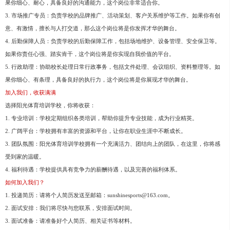
果你细心、耐心，具备良好的沟通能力，这个岗位非常适合你。
3. 市场推广专员：负责学校的品牌推广、活动策划、客户关系维护等工作。如果你有创
意、有激情，擅长与人打交道，那么这个岗位将是你发挥才华的舞台。
4. 后勤保障人员：负责学校的后勤保障工作，包括场地维护、设备管理、安全保卫等。
如果你责任心强、踏实肯干，这个岗位将是你实现自我价值的平台。
5. 行政助理：协助校长处理日常行政事务，包括文件处理、会议组织、资料整理等。如
果你细心、有条理，具备良好的执行力，这个岗位将是你展现才华的舞台。
加入我们，收获满满
选择阳光体育培训学校，你将收获：
1. 专业培训：学校定期组织各类培训，帮助你提升专业技能，成为行业精英。
2. 广阔平台：学校拥有丰富的资源和平台，让你在职业生涯中不断成长。
3. 团队氛围：阳光体育培训学校拥有一个充满活力、团结向上的团队，在这里，你将感
受到家的温暖。
4. 福利待遇：学校提供具有竞争力的薪酬待遇，以及完善的福利体系。
如何加入我们？
1. 投递简历：请将个人简历发送至邮箱：sunshinesports@163.com。
2. 面试安排：我们将尽快与您联系，安排面试时间。
3. 面试准备：请准备好个人简历、相关证书等材料。